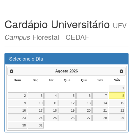
Cardápio Universitário
UFV
Florestal - CEDAF
Campus
Selecione o Dia
Agosto
2026
Dom
Seg
Ter
Qua
Qui
Sex
Sáb
1
2
3
4
5
6
7
8
9
10
11
12
13
14
15
16
17
18
19
20
21
22
23
24
25
26
27
28
29
30
31